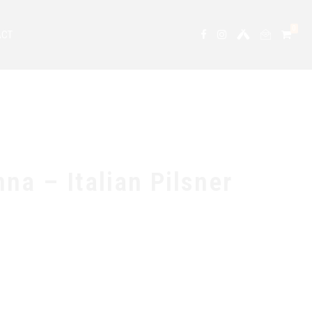
0
ACT
na – Italian Pilsner