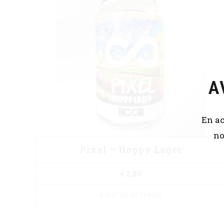
A
En ac
no
Pixel – Hoppy Lager
€
2,80
AJOUTER AU PANIER