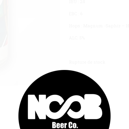
IBU : 24
EBC : 6
Hops : Magnum -Saphir – H
ALC: 5%
Rupture de stock