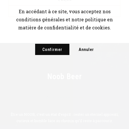
En accédant à ce site, vous acceptez nos
AJOUTER AU PANIER
conditions générales et notre politique en
matière de confidentialité et de cookies.
Confirmer
Annuler
Noob Beer
Meilleure bière artisanale.
Être un NOOB, c’est un état d’esprit : rester un éternel apprenti,
curieux et humble face au chemin qu’il reste à parcourir.