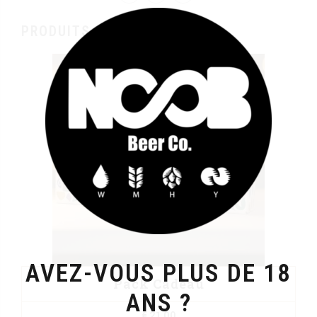
PRODUITS SIMILAIRES
AVEZ-VOUS PLUS DE 18
Pack Cadeau
ANS ?
€
21,00