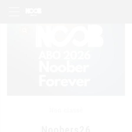
Non classé
Noobers26